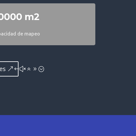
0000 m2
pacidad de mapeo
es