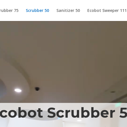
rubber 75
Scrubber 50
Sanitizer 50
Ecobot Sweeper 111
cobot Scrubber 