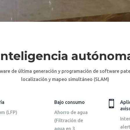
Inteligencia autónom
ware de última generación y programación de software pat
localización y mapeo simultáneo (SLAM)

ía
Bajo consumo
Apli
avis
um (LFP)
Ahorro de agua
Inte
(Filtración de
aler
agua en 3