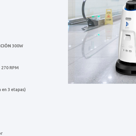
CCIÓN
300W
 270 RPM
n en 3 etapas)
or