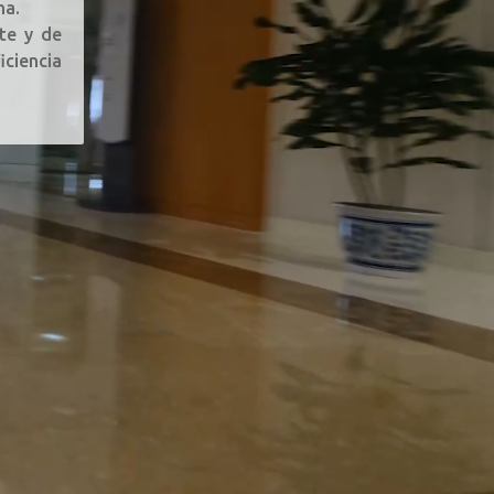
ma.
te y de
iciencia