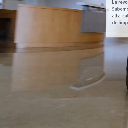
La revo
Sabemo
alta ca
de lim