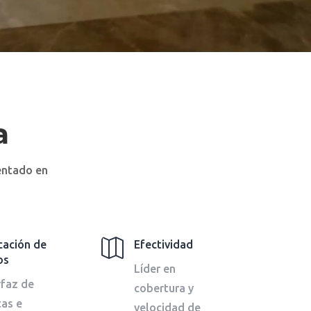
a
entado en

cación de
Efectividad
os
Líder en
rfaz de
cobertura y
tas e
velocidad de