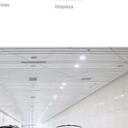
rmes
limpieza